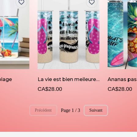
plage
La vie est bien meileures en gougounes
CA$28.00
CA$28.00
Page 1 / 3
Précédent
Suivant