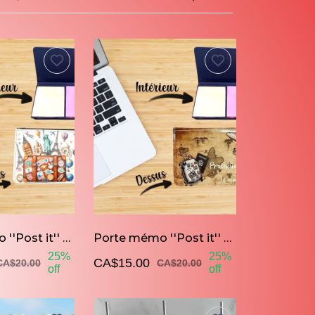
Porte mémo ''Post it'' Voyager c'est vivre deux fois
Porte mémo ''Post it'' Prochaine destination: Le monde
25%
25%
CA$15.00
CA$20.00
CA$20.00
off
off