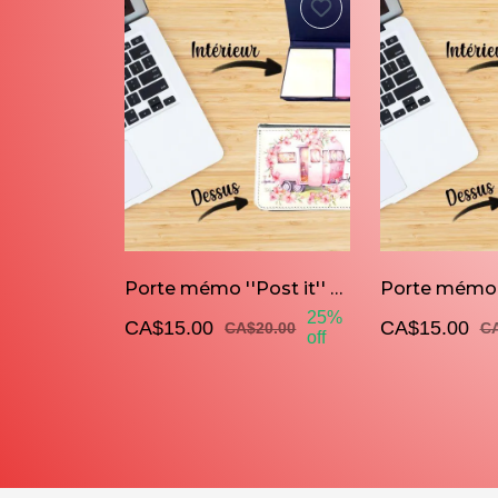
Porte mémo ''Post it'' La reine du camping
25%
CA$15.00
CA$15.00
CA$20.00
CA
off