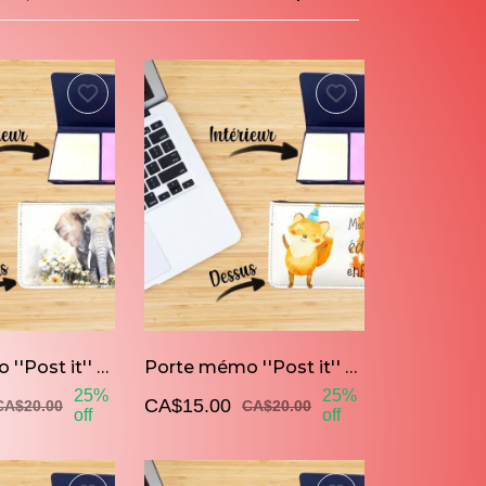
Porte mémo ''Post it'' Éléphant
Porte mémo ''Post it'' Éducatrice enfantastique
25%
25%
CA$15.00
CA$20.00
CA$20.00
off
off