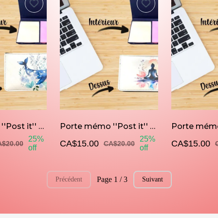
Porte mémo ''Post it'' Baleine
Porte mémo ''Post it'' Namasté
25%
25%
CA$15.00
CA$15.00
$20.00
CA$20.00
off
off
Page 1 / 3
Précédent
Suivant