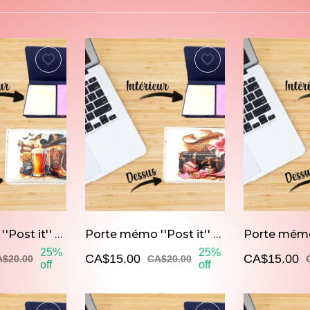
Porte mémo ''Post it'' Bottes de cowboy brunes et bière
Porte mémo ''Post it'' Bottes de cowboy roses et verre de vin
25%
25%
CA$15.00
CA$15.00
$20.00
CA$20.00
off
off