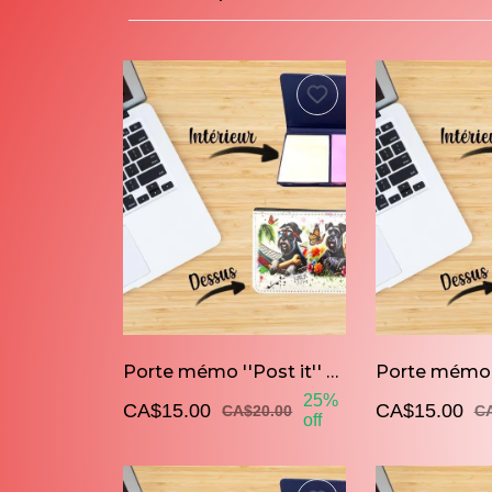
Porte mémo ''Post it'' Schnauzer
25%
CA$15.00
CA$15.00
CA$20.00
CA
off