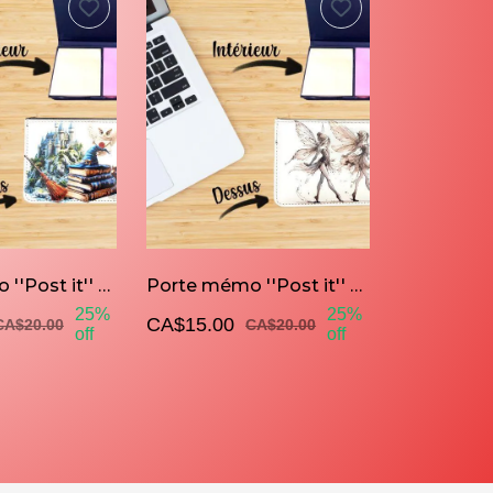
Porte mémo ''Post it'' Sorcier et son train
Porte mémo ''Post it'' Les 3 fées
25%
25%
CA$15.00
CA$20.00
CA$20.00
off
off